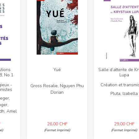
tions
Yué
Salle d’attente de Kr
8, No 1
Lupa
gieux -
Création et transmi
Gross Rosalie, Nguyen Phu
inistes
Dorian
Pluta, Izabella
ueger,
nger,
dh, Amel
F
26,00
CHF
29,00
CHF
é)
(Format Imprimé)
(Format Imprimé)