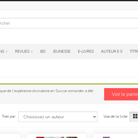
r
NS
REVUES
BD
JEUNESSE
E-LIVRES
AUTEUR·E·S
TITR
que de l’expérience divinatoire en Suisse romande» a été
Voir le panie
Vue de la liste:
Trier par