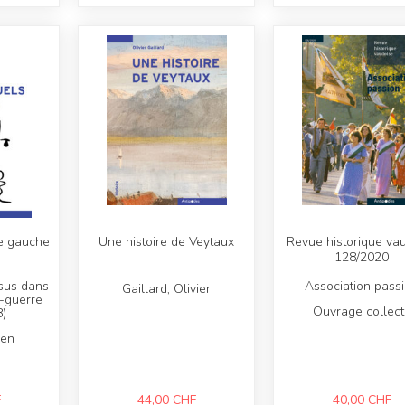
de gauche
Une histoire de Veytaux
Revue historique va
128/2020
nsus dans
Association pass
Gaillard, Olivier
s-guerre
Ouvrage collecti
)
ien
F
44,00
CHF
40,00
CHF