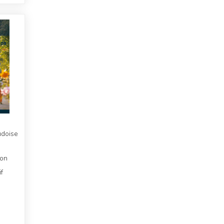
udoise
ion
f