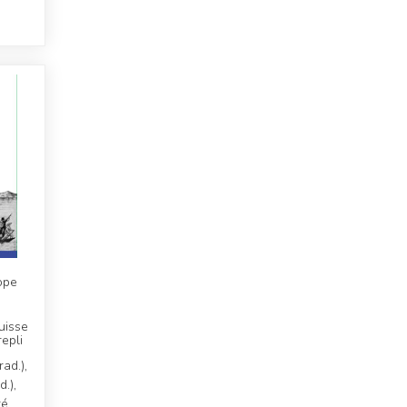
ope
uisse
repli
ad.),
d.),
ré