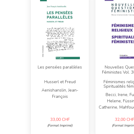
Les pensées parallèles
Nouvelles Ques
Féministes Vol. 3
Husserl et Freud
Féminismes reli
Spiritualités fém
Aenishanslin, Jean-
Becci, Irene, F
François
Helene, Füssi
Catherine, Mahfou
33,00
CHF
32,00
CH
(Format Imprimé)
(Format Imprim