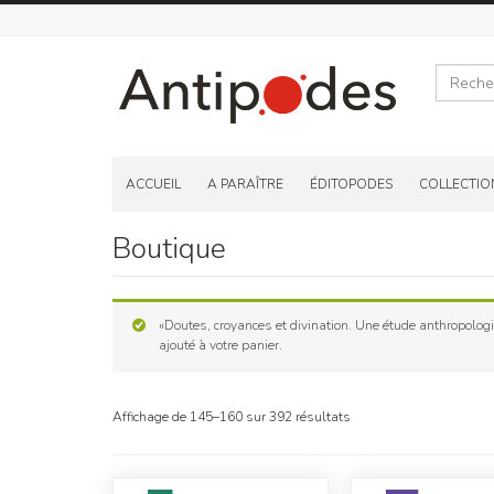
Recherche
Skip
to
ACCUEIL
A PARAÎTRE
ÉDITOPODES
COLLECTIO
content
Boutique
«Doutes, croyances et divination. Une étude anthropologi
ajouté à votre panier.
Affichage de 145–160 sur 392 résultats