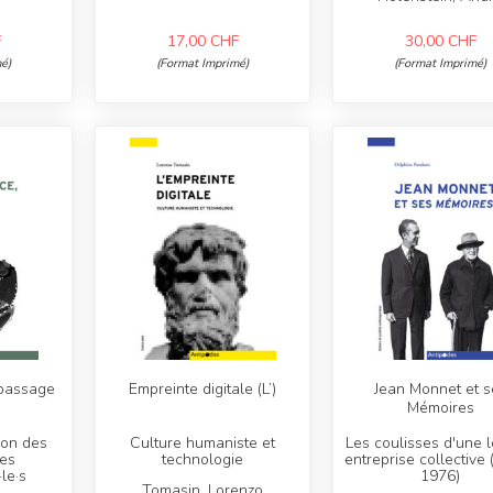
F
17,00
CHF
30,00
CHF
é)
(Format Imprimé)
(Format Imprimé)
 passage
Empreinte digitale (L’)
Jean Monnet et s
Mémoires
ion des
Culture humaniste et
Les coulisses d'une 
des
technologie
entreprise collective
le·s
1976)
Tomasin, Lorenzo