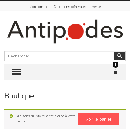
Mon compte
Conditions générales de vente
Rechercher
Vali
1
TOGGLE MENU
Boutique
Skip
to
content
«Le sens du style» a été ajouté à votre
Voir le panier
panier.