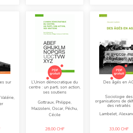
res sur
L’Union démocratique du
Des âgés en A
centre : un parti, son action,
ses soutiens
Sociologie des
Valérie,
organisations de dé
Gottraux, Philippe,
er
des retraités
Mazzoleni, Oscar, Péchu,
Lambelet, Alexan
Cécile
F
28,00
CHF
33,00
CHF