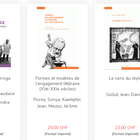
erroge
Formes et modèles de
Le sens du styl
l’engagement littéraire
(XVe-XXIe siècles)
l’audace
Gollut, Jean-Dani
Florey, Sonya, Kaempfer,
andra
Jean, Meizoz, Jérôme
F
29,00
CHF
23,00
CHF
é)
(Format Imprimé)
(Format Imprimé)