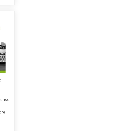
G
fense
dre