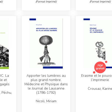
é)
(Format Imprimé)
(Format Imprimé)
DC. La
Apporter les lumières au
Erasme et le pouvo
le et
plus grand nombre.
l’imprimerie
ngagés
Médecine et Physique dans
le Journal de Lausanne
Crousaz, Karin
, Péchu,
(1786-1792)
Nicoli, Miriam