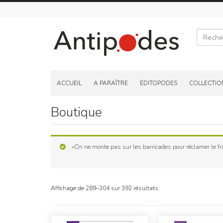
Recherche
Skip
to
ACCUEIL
A PARAÎTRE
ÉDITOPODES
COLLECTIO
content
Boutique
«On ne monte pas sur les barricades pour réclamer le frig
Affichage de 289–304 sur 392 résultats