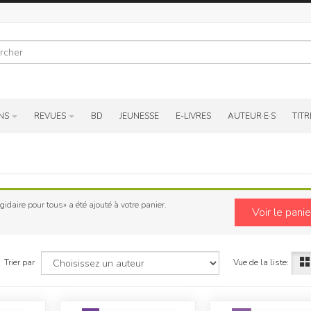
r
NS
REVUES
BD
JEUNESSE
E-LIVRES
AUTEUR·E·S
TITR
idaire pour tous» a été ajouté à votre panier.
Voir le panie
Vue de la liste:
Trier par