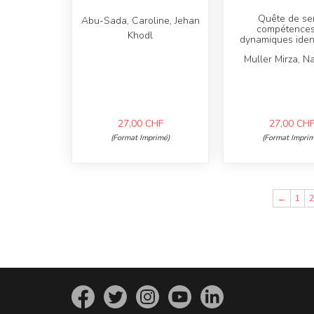
Quête de se
Abu-Sada, Caroline, Jehan
compétences
Khodl
dynamiques ident
Muller Mirza, Na
27,00
CHF
27,00
CH
(Format Imprimé)
(Format Imprim
←
1
S
S
S
S
S