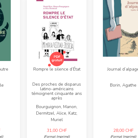
autre
Rompre le silence d’État
Journal d’alpag
Des proches de disparus
lle
Borin, Agathe
latino-américains
témoignent cinquante ans
après
Bourguignon, Manon,
Dermitzel, Alice, Katz,
Muriel
F
31,00
CHF
28,00
CHF
é)
(Format Imprimé)
(Format Imprimé)