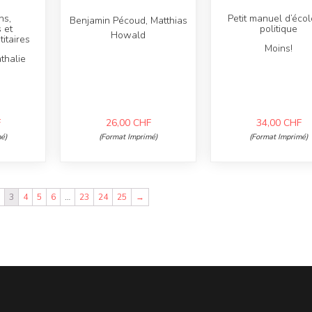
ns,
Petit manuel d’écol
Benjamin Pécoud, Matthias
 et
politique
Howald
itaires
Moins!
thalie
F
26,00
CHF
34,00
CHF
é)
(Format Imprimé)
(Format Imprimé)
2
3
4
5
6
…
23
24
25
→