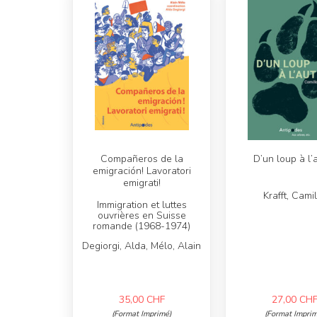
Compañeros de la
D’un loup à l’
emigración! Lavoratori
emigrati!
Krafft, Cami
Immigration et luttes
ouvrières en Suisse
romande (1968-1974)
Degiorgi, Alda, Mélo, Alain
35,00
CHF
27,00
CH
(Format Imprimé)
(Format Imprim