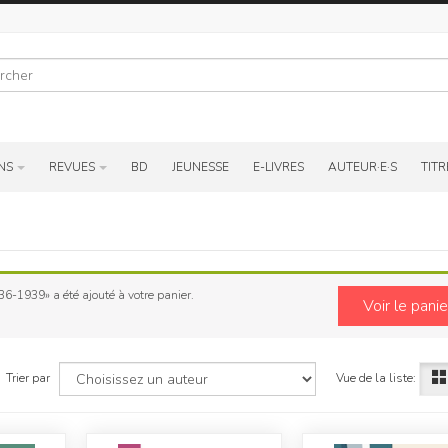
r
NS
REVUES
BD
JEUNESSE
E-LIVRES
AUTEUR·E·S
TITR
-1939» a été ajouté à votre panier.
Voir le panie
Vue de la liste:
Trier par