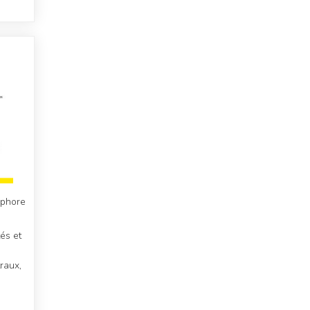
aphore
és et
raux,