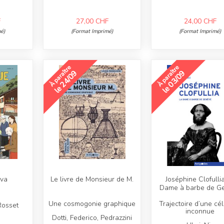
F
27,00
CHF
24,00
CHF
é)
(Format Imprimé)
(Format Imprimé)
À paraître
À paraître
le 24/09
le 03/09
 va
Le livre de Monsieur de M.
Joséphine Clofullia
Dame à barbe de G
Une cosmogonie graphique
Trajectoire d’une cél
Rosset
inconnue
Dotti, Federico, Pedrazzini