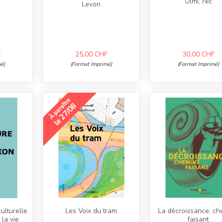
Ulmi, Nic
Levon
F
25,00
CHF
30,00
CHF
é)
(Format Imprimé)
(Format Imprimé)
À paraître
le 27/08
ulturelle
Les Voix du tram
La décroissance, ch
la vie
faisant