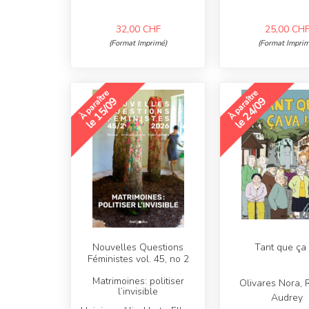
32,00
CHF
25,00
CH
(Format Imprimé)
(Format Imprim
À paraître
À paraître
le 15/09
le 24/09
Nouvelles Questions
Tant que ça
Féministes vol. 45, no 2
Matrimoines: politiser
Olivares Nora, 
l’invisible
Audrey