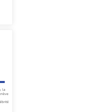
, la
enève
ébrité