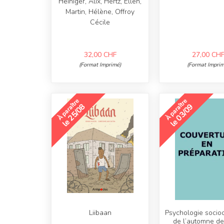
Heiniger, Alix, Hertz, Ellen,
Martin, Hélène, Offroy
Cécile
32,00
CHF
27,00
CH
(Format Imprimé)
(Format Imprim
À paraître
À paraître
le 25/08
le 03/09
Liibaan
Psychologie socioc
de l’automne de 