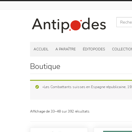
Recherche
Skip
to
ACCUEIL
A PARAÎTRE
ÉDITOPODES
COLLECTIO
content
Boutique
«Les Combattants suisses en Espagne républicaine, 1936
Affichage de 33–48 sur 392 résultats