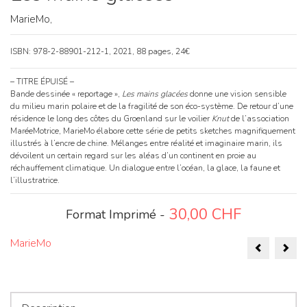
MarieMo,
ISBN: 978-2-88901-212-1, 2021, 88 pages, 24€
– TITRE ÉPUISÉ –
Bande dessinée « reportage »,
Les mains glacées
donne une vision sensible
du milieu marin polaire et de la fragilité de son éco-système. De retour d’une
résidence le long des côtes du Groenland sur le voilier
Knut
de l’association
MaréeMotrice, MarieMo élabore cette série de petits sketches magnifiquement
illustrés à l’encre de chine. Mélanges entre réalité et imaginaire marin, ils
dévoilent un certain regard sur les aléas d’un continent en proie au
réchauffement climatique. Un dialogue entre l’océan, la glace, la faune et
l’illustratrice.
30,00
CHF
Format Imprimé -
Naviga
MarieMo
de
l’articl