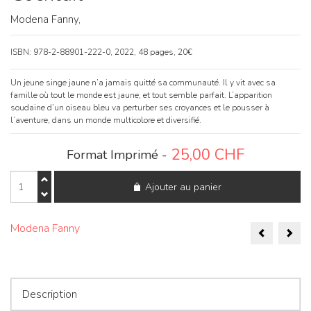
Modena Fanny,
ISBN: 978-2-88901-222-0, 2022, 48 pages, 20€
Un jeune singe jaune n’a jamais quitté sa communauté. Il y vit avec sa
famille où tout le monde est jaune, et tout semble parfait. L’apparition
soudaine d’un oiseau bleu va perturber ses croyances et le pousser à
l’aventure, dans un monde multicolore et diversifié.
25,00
CHF
Format Imprimé -
quantité
Ajouter au panier
de
Cocktail
Naviga
Modena Fanny
de
l’articl
Description