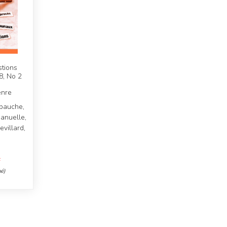
tions
8, No 2
enre
ebauche,
manuelle,
villard,
F
é)