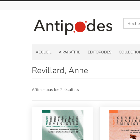
Recherche
Skip
to
ACCUEIL
A PARAÎTRE
ÉDITOPODES
COLLECTIO
content
Revillard, Anne
Afficher tous les 2 résultats