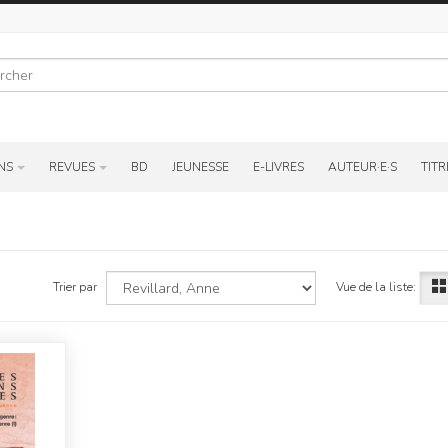
r
NS
REVUES
BD
JEUNESSE
E-LIVRES
AUTEUR·E·S
TITR
Vue de la liste:
Trier par