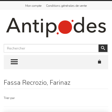
Mon compte
Conditions générales de vente
Rechercher
Vali
TOGGLE MENU
Fassa Recrozio, Farinaz
Skip
to
content
Trier par