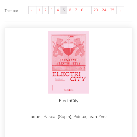
←
1
2
3
4
5
6
7
8
…
23
24
25
→
Trier par
ElectriCity
Jaquet, Pascal (Sapin), Pidoux, Jean-Yves