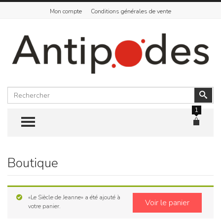
Mon compte
Conditions générales de vente
Rechercher
Vali
1
TOGGLE MENU
Boutique
Skip
to
content
«Le Siècle de Jeanne» a été ajouté à
Voir le panier
votre panier.