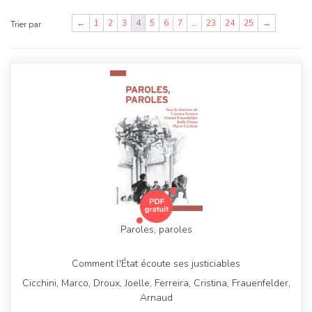
←
1
2
3
4
5
6
7
…
23
24
25
→
Trier par
Paroles, paroles
Comment l'État écoute ses justiciables
Cicchini, Marco, Droux, Joelle, Ferreira, Cristina, Frauenfelder,
Arnaud