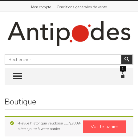
Mon compte
Conditions générales de vente
Rechercher
Vali
1
TOGGLE MENU
Boutique
Skip
to
content
«Revue historique vaudoise 117/2009»
Voir le panier
a été ajouté à votre panier.