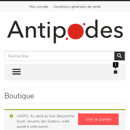
Mon compte
Conditions générales de vente
Rechercher
Vali
1
TOGGLE MENU
Boutique
Skip
to
content
«GARO, Au-delà du Sud, Beyond the
Voir le panier
South, Jenseits des Südens» a été
ajouté à votre panier.