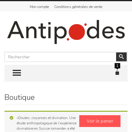
Mon compte
Conditions générales de vente
Rechercher
Vali
1
TOGGLE MENU
Boutique
Skip
to
content
«Doutes, croyances et divination. Une
Voir le panier
étude anthropologique de l’expérience
divinatoire en Suisse romande» a été