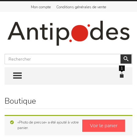
Mon compte
Conditions générales de vente
Rechercher
Vali
1
TOGGLE MENU
Boutique
Skip
to
content
«Photo de presse» a été ajouté à votre
Voir le panier
panier.