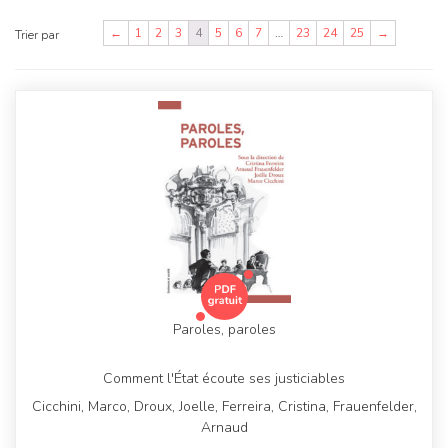
←
1
2
3
4
5
6
7
…
23
24
25
→
Trier par
Paroles, paroles
Comment l'État écoute ses justiciables
Cicchini, Marco, Droux, Joelle, Ferreira, Cristina, Frauenfelder,
Arnaud