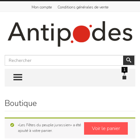
Mon compte
Conditions générales de vente
Rechercher
Vali
1
TOGGLE MENU
Boutique
Skip
to
content
«Les Fêtes du peuple jurassien» a été
Voir le panier
ajouté à votre panier.