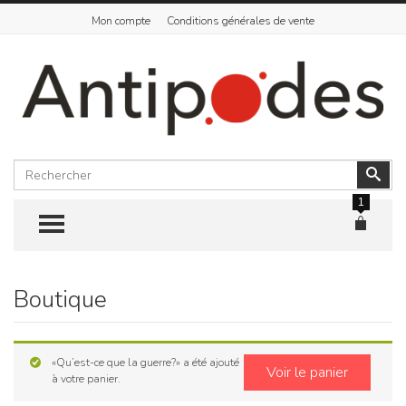
Mon compte
Conditions générales de vente
Rechercher
Vali
1
TOGGLE MENU
Boutique
Skip
to
content
«Qu’est-ce que la guerre?» a été ajouté
Voir le panier
à votre panier.