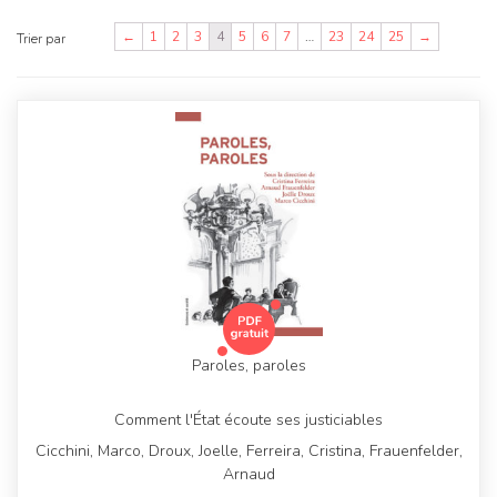
←
1
2
3
4
5
6
7
…
23
24
25
→
Trier par
Paroles, paroles
Comment l'État écoute ses justiciables
Cicchini, Marco, Droux, Joelle, Ferreira, Cristina, Frauenfelder,
Arnaud