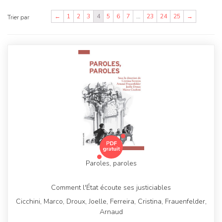
←
1
2
3
4
5
6
7
…
23
24
25
→
Trier par
Paroles, paroles
Comment l'État écoute ses justiciables
Cicchini, Marco, Droux, Joelle, Ferreira, Cristina, Frauenfelder,
Arnaud