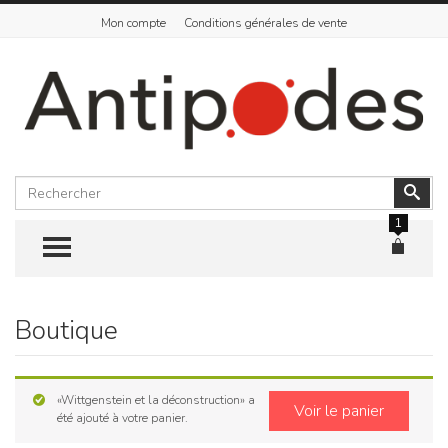
Mon compte
Conditions générales de vente
Rechercher
Vali
1
TOGGLE MENU
Boutique
Skip
to
content
«Wittgenstein et la déconstruction» a
Voir le panier
été ajouté à votre panier.