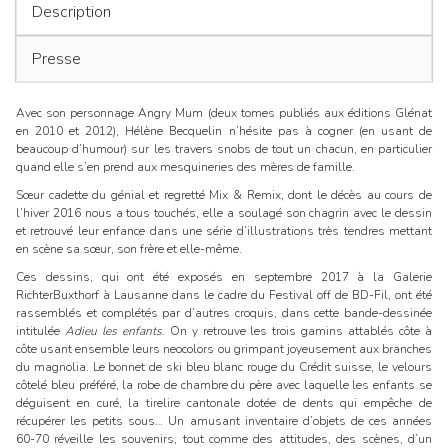
Description
Presse
Avec son personnage Angry Mum (deux tomes publiés aux éditions Glénat
en 2010 et 2012), Hélène Becquelin n’hésite pas à cogner (en usant de
beaucoup d’humour) sur les travers snobs de tout un chacun, en particulier
quand elle s’en prend aux mesquineries des mères de famille.
Sœur cadette du génial et regretté Mix & Remix, dont le décès au cours de
l’hiver 2016 nous a tous touchés, elle a soulagé son chagrin avec le dessin
et retrouvé leur enfance dans une série d’illustrations très tendres mettant
en scène sa sœur, son frère et elle-même.
Ces dessins, qui ont été exposés en septembre 2017 à la Galerie
RichterBuxthorf à Lausanne dans le cadre du Festival off de BD-Fil, ont été
rassemblés et complétés par d’autres croquis, dans cette bande-dessinée
intitulée
Adieu les enfants
. On y retrouve les trois gamins attablés côte à
côte usant ensemble leurs neocolors ou grimpant joyeusement aux branches
du magnolia. Le bonnet de ski bleu blanc rouge du Crédit suisse, le velours
côtelé bleu préféré, la robe de chambre du père avec laquelle les enfants se
déguisent en curé, la tirelire cantonale dotée de dents qui empêche de
récupérer les petits sous… Un amusant inventaire d’objets de ces années
60-70 réveille les souvenirs, tout comme des attitudes, des scènes, d’un