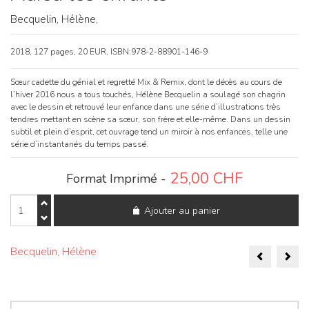
Becquelin, Hélène,
2018, 127 pages, 20 EUR, ISBN:978-2-88901-146-9
Sœur cadette du génial et regretté Mix & Remix, dont le décès au cours de
l’hiver 2016 nous a tous touchés, Hélène Becquelin a soulagé son chagrin
avec le dessin et retrouvé leur enfance dans une série d’illustrations très
tendres mettant en scène sa sœur, son frère et elle-même. Dans un dessin
subtil et plein d’esprit, cet ouvrage tend un miroir à nos enfances, telle une
série d’instantanés du temps passé.
25,00
CHF
Format Imprimé -
quantité
Ajouter au panier
de
Adieu
les
Naviga
enfants
Becquelin, Hélène
de
l’articl