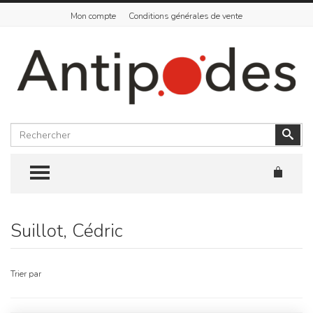
Mon compte
Conditions générales de vente
Rechercher
Vali
TOGGLE MENU
Suillot, Cédric
Skip
to
content
Trier par