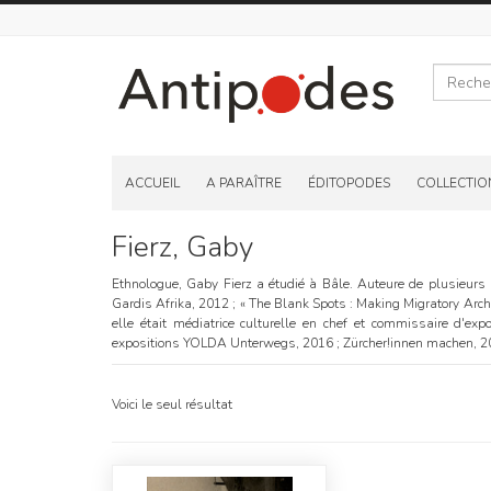
Recherche
Skip
to
ACCUEIL
A PARAÎTRE
ÉDITOPODES
COLLECTIO
content
Fierz, Gaby
Ethnologue, Gaby Fierz a étudié à Bâle. Auteure de plusieurs
Gardis Afrika, 2012 ; « The Blank Spots : Making Migratory Arch
elle était médiatrice culturelle en chef et commissaire d'exp
expositions YOLDA Unterwegs, 2016 ; Zürcher!innen machen, 20
Voici le seul résultat