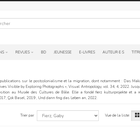
r
NS
REVUES
BD
JEUNESSE
E-LIVRES
AUTEUR·E·S
TITR
 publications sur le postcolonialisme et la migration, dont notamment : Das Mak
ives Visible by Exploring Photographs », Visual Antropology, vol. 34, 4, 2022. Jusq
osition au Musée des Cultures de Bâle. Elle a fondé fierz kulturprojekte et a r
17; Çok Basel, 2019 ; Und dann fing das Leben an, 2022.
Vue de la liste:
Trier par