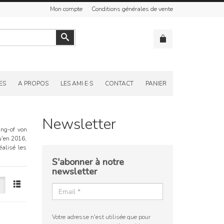
Mon compte
Conditions générales de vente
Valider
ES
A PROPOS
LES AMI·E·S
CONTACT
PANIER
Newsletter
ing-of von
u'en 2016,
éalisé les
S'abonner à notre
newsletter
Votre adresse n'est utilisée que pour