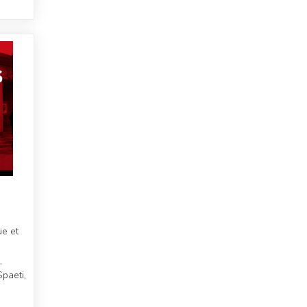
ue et
,
paeti,