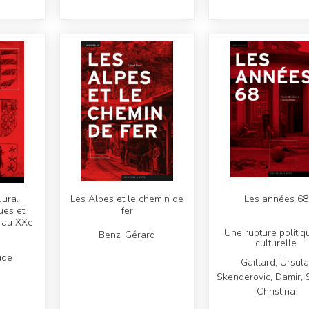
Jura.
Les Alpes et le chemin de
Les années 68
ues et
fer
e au XXe
Une rupture politiq
Benz, Gérard
culturelle
ude
Gaillard, Ursula
Skenderovic, Damir, S
Christina