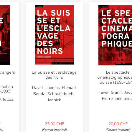
trangers
La Suisse et l’esclavage
Le spectacle
des Noirs
cinématographiqu
Suisse (1895-19
rmation
David, Thomas, Etemad,
-1933)
Haver, Gianni, Jaq
Bouda, Schaufelbuehl,
Pierre-Emmanue
Arlettaz,
Jannick
F
25,00
CHF
20,00
CHF
é)
(Format Imprimé)
(Format Imprimé)