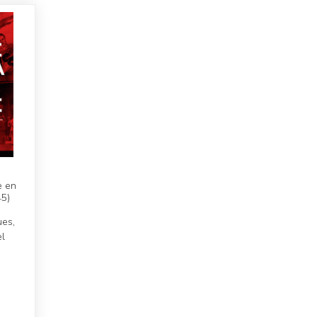
e en
45)
ues,
l