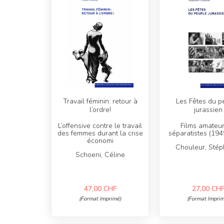
Travail féminin: retour à
Les Fêtes du p
l’ordre!
jurassien
L’offensive contre le travail
Films amateur
des femmes durant la crise
séparatistes (19
économi
Chouleur, Stép
Schoeni, Céline
47,00
CHF
27,00
CH
(Format Imprimé)
(Format Imprim