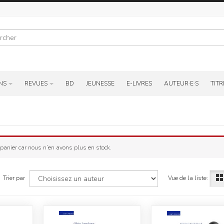
r
NS
REVUES
BD
JEUNESSE
E-LIVRES
AUTEUR·E·S
TITR
anier car nous n’en avons plus en stock.
Vue de la liste:
Trier par