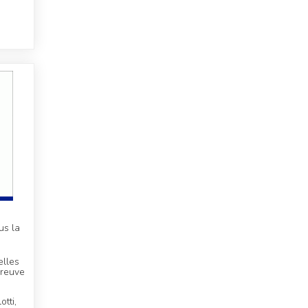
us la
elles
preuve
otti,