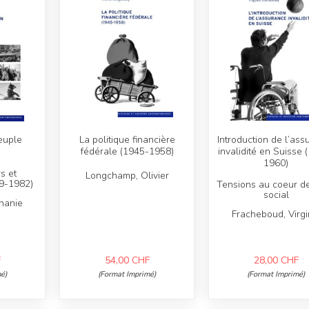
euple
La politique financière
Introduction de l’ass
fédérale (1945-1958)
invalidité en Suisse 
1960)
s et
Longchamp, Olivier
49-1982)
Tensions au coeur de 
social
hanie
Fracheboud, Virgi
F
54,00
CHF
28,00
CHF
é)
(Format Imprimé)
(Format Imprimé)