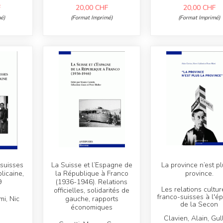
F
20,00
CHF
20,00
CHF
é)
(Format Imprimé)
(Format Imprimé)
suisses
La Suisse et l’Espagne de
La province n’est pl
licaine,
la République à Franco
province.
9
(1936-1946). Relations
Les relations cultur
officielles, solidarités de
franco-suisses à l'é
mi, Nic
gauche, rapports
de la Secon
économiques
Clavien, Alain, Gull