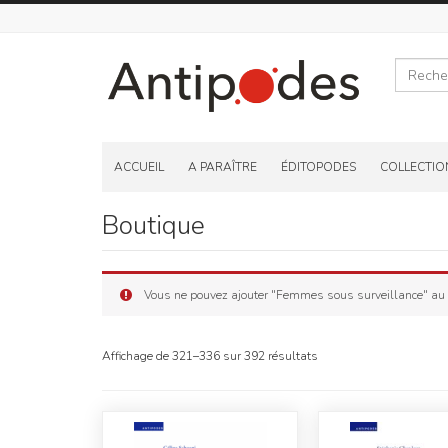
Recherche
Skip
to
ACCUEIL
A PARAÎTRE
ÉDITOPODES
COLLECTIO
content
Boutique
Vous ne pouvez ajouter "Femmes sous surveillance" au p
Affichage de 321–336 sur 392 résultats