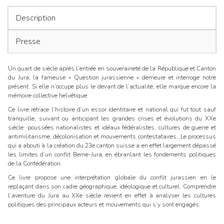
l’articl
identité
régionale
Description
au
XXe
Presse
siècle
Un quart de siècle après l’entrée en souveraineté de la République et Canton
du Jura, la fameuse « Question jurassienne » demeure et interroge notre
présent. Si elle n’occupe plus le devant de l’actualité, elle marque encore la
mémoire collective helvétique.
Ce livre retrace l’histoire d’un essor identitaire et national qui fut tout sauf
tranquille, suivant ou anticipant les grandes crises et évolutions du XXe
siècle: poussées nationalistes et idéaux fédéralistes, cultures de guerre et
antimilitarisme, décolonisation et mouvements contestataires…Le processus
qui a abouti à la création du 23e canton suisse a en effet largement dépassé
les limites d’un conflit Berne-Jura, en ébranlant les fondements politiques
de la Confédération.
Ce livre propose une interprétation globale du conflit jurassien en le
replaçant dans son cadre géographique, idéologique et culturel. Comprendre
l’aventure du Jura au XXe siècle revient en effet à analyser les cultures
politiques des principaux acteurs et mouvements qui s’y sont engagés.