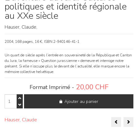
politiques et identité régionale
au XXe siècle
Hauser, Claude,
2004, 168 pages, 16 €, ISBN:2-940146-41-1
Un quart de siècle après l’entrée en souveraineté de la République et Canton
du Jura, la fameuse « Question jurassienne » demeure et interroge notre
présent. Si elle n’occupe plus le devant de l’actualité, elle marque encore la
mémoire collective helvétique.
20,00
CHF
Format Imprimé -
quantité
Ajouter au panier
de
L'aventure
du
Naviga
Jura.
Hauser, Claude
Cultures
de
politiques
et