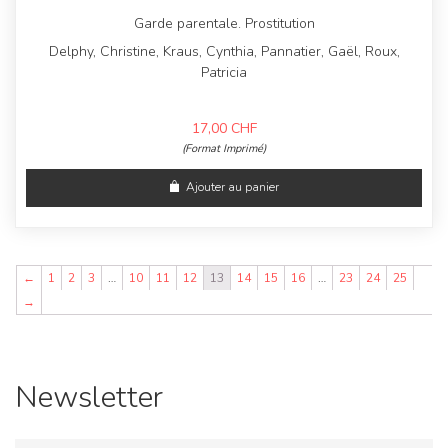
Garde parentale. Prostitution
Delphy, Christine, Kraus, Cynthia, Pannatier, Gaël, Roux,
Patricia
17,00
CHF
(Format Imprimé)
Ajouter au panier
←
1
2
3
…
10
11
12
13
14
15
16
…
23
24
25
→
Newsletter