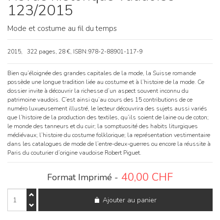
123/2015
Mode et costume au fil du temps
2015, 322 pages, 28 €, ISBN:978-2-88901-117-9
Bien qu’éloignée des grandes capitales de la mode, la Suisse romande
possède une longue tradition liée au costume et à l’histoire de la mode. Ce
dossier invite à découvrir la richesse d’un aspect souvent inconnu du
patrimoine vaudois. C’est ainsi qu’au cours des 15 contributions de ce
numéro luxueusement illustré, le lecteur découvrira des sujets aussi variés
que l’histoire de la production des textiles, qu’ils soient de laine ou de coton;
le monde des tanneurs et du cuir; la somptuosité des habits liturgiques
médiévaux; l’histoire du costume folklorique; la représentation vestimentaire
dans les catalogues de mode de l’entre-deux-guerres ou encore la réussite à
Paris du couturier d’origine vaudoise Robert Piguet.
40,00
CHF
Format Imprimé -
quantité
Ajouter au panier
de
Revue
historique