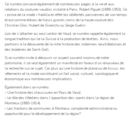
Ce numéro consacre également de nombreuses pages à la vie et aux
créations du couturier vaudois installé à Paris, Robert Piguet (1898-1953). Ce
« prince de la mode » habilla en effet les célébrités parisiennes de son temps
et eut comme élèves de futurs grands noms de la haute-couture tels
Christian Dior, Hubert de Givenchy ou Serge Guérin.
Loin de s’attacher au seul canton de Vaud, ce numéro rappelle également la
longue tradition qui lie la Suisse à la production de textiles. Ainsi, nous
partirons à la découverte de la riche histoire des indiennes neuchâteloises et
des broderies de Saint-Gall.
Si ce numéro invite à découvrir un aspect souvent inconnu de notre
patrimoine, il se veut également un manifeste en faveur d’un renouveau de
la recherche sur ce sujet. Car plus qu’une histoire de plaire ou de tissus, les
vêtements et la mode constituent un fait social, culturel, sociologique et
économique aux nombreuses implications.
Également dans ce numéro:
– Une histoire des chaussures en Pays de Vaud.
– Le rôle des hôteliers dans l’apparition des sports dans la région de
Montreux (1880-1914).
– Les fractions de communes à Montreux: complexité administrative ou
opportunité pour le développement de la région?