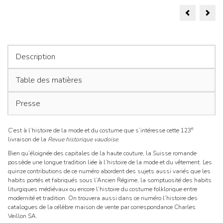
Naviga
vaudoise
123/2015
de
l’articl
Description
Table des matières
Presse
e
C’est à l’histoire de la mode et du costume que s’intéresse cette 123
livraison de la
Revue historique vaudoise
.
Bien qu’éloignée des capitales de la haute couture, la Suisse romande
possède une longue tradition liée à l’histoire de la mode et du vêtement. Les
quinze contributions de ce numéro abordent des sujets aussi variés que les
habits portés et fabriqués sous l’Ancien Régime, la somptuosité des habits
liturgiques médiévaux ou encore l’histoire du costume folklorique entre
modernité et tradition. On trouvera aussi dans ce numéro l’histoire des
catalogues de la célèbre maison de vente par correspondance Charles
Veillon SA.