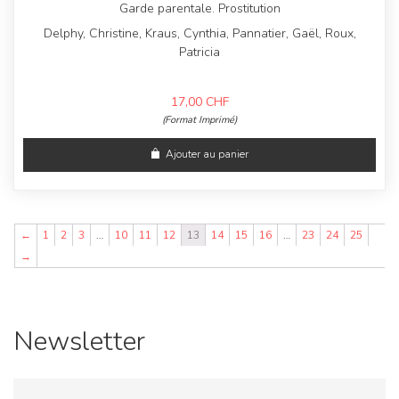
Garde parentale. Prostitution
Delphy, Christine, Kraus, Cynthia, Pannatier, Gaël, Roux,
Patricia
17,00
CHF
(Format Imprimé)
Ajouter au panier
←
1
2
3
…
10
11
12
13
14
15
16
…
23
24
25
→
Newsletter