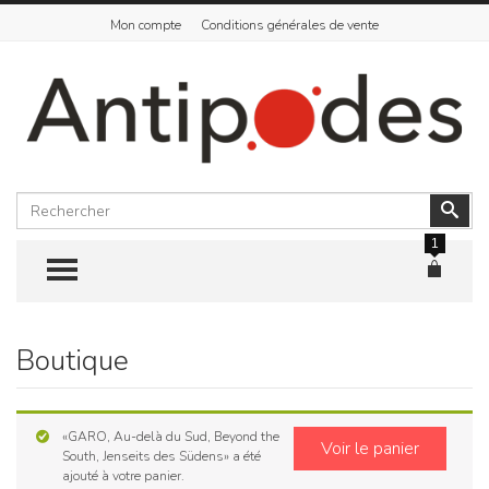
Mon compte
Conditions générales de vente
Rechercher
Vali
1
TOGGLE MENU
Boutique
Skip
to
content
«GARO, Au-delà du Sud, Beyond the
Voir le panier
South, Jenseits des Südens» a été
ajouté à votre panier.