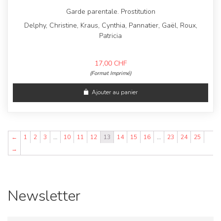
Garde parentale. Prostitution
Delphy, Christine, Kraus, Cynthia, Pannatier, Gaël, Roux,
Patricia
17,00
CHF
(Format Imprimé)
Ajouter au panier
←
1
2
3
…
10
11
12
13
14
15
16
…
23
24
25
→
Newsletter