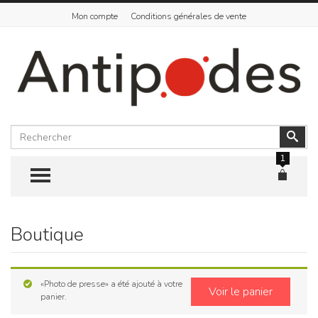
Mon compte
Conditions générales de vente
Rechercher
Vali
1
TOGGLE MENU
Boutique
Skip
to
content
«Photo de presse» a été ajouté à votre
Voir le panier
panier.