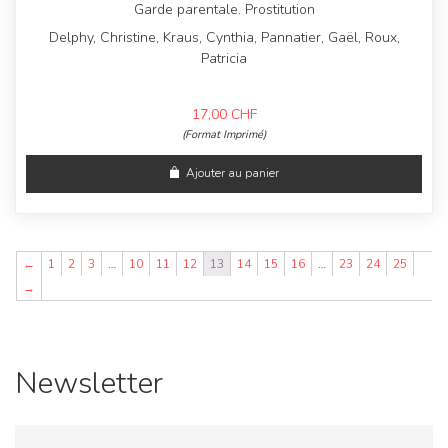
Garde parentale. Prostitution
Delphy, Christine, Kraus, Cynthia, Pannatier, Gaël, Roux,
Patricia
17,00
CHF
(Format Imprimé)
Ajouter au panier
←
1
2
3
…
10
11
12
13
14
15
16
…
23
24
25
→
Newsletter