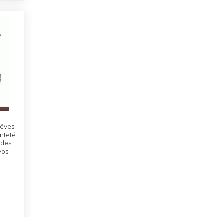
rêves.
inteté
 des
vos