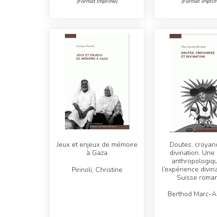
(Format Imprimé)
(Format Imprim
Jeux et enjeux de mémoire
Doutes, croyan
à Gaza
divination. Une
anthropologiq
l’expérience divin
Pirinoli, Christine
Suisse roma
Berthod Marc-A