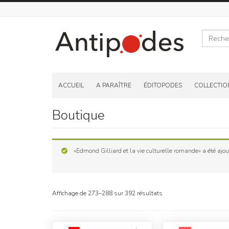
Recherche
Skip
to
ACCUEIL
A PARAÎTRE
ÉDITOPODES
COLLECTIO
content
Boutique
«Edmond Gilliard et la vie culturelle romande» a été ajout
Affichage de 273–288 sur 392 résultats