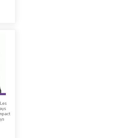
 Les
ays
impact
ys