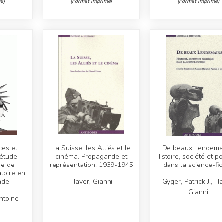
é)
(Format Imprimé)
(Format Imprimé)
ces et
La Suisse, les Alliés et le
De beaux Lendema
 étude
cinéma. Propagande et
Histoire, société et po
ue de
représentation. 1939-1945
dans la science-fic
atoire en
nde
Haver, Gianni
Gyger, Patrick J., H
Gianni
ntoine