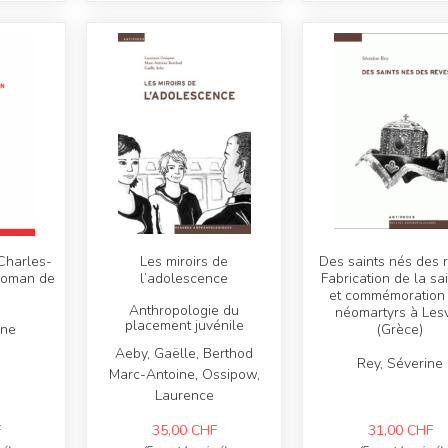
Charles-
Les miroirs de
Des saints nés des 
 roman de
l’adolescence
Fabrication de la sa
et commémoration
Anthropologie du
néomartyrs à Les
placement juvénile
ine
(Grèce)
Aeby, Gaëlle, Berthod
Rey, Séverine
Marc-Antoine, Ossipow,
Laurence
F
35,00
CHF
31,00
CHF