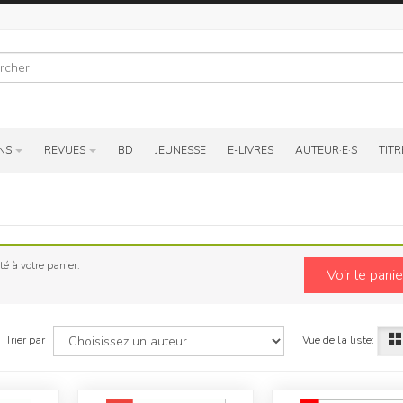
r
NS
REVUES
BD
JEUNESSE
E-LIVRES
AUTEUR·E·S
TITR
é à votre panier.
Voir le panie
Vue de la liste:
Trier par