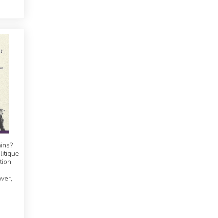
ins?
litique
tion
aver,