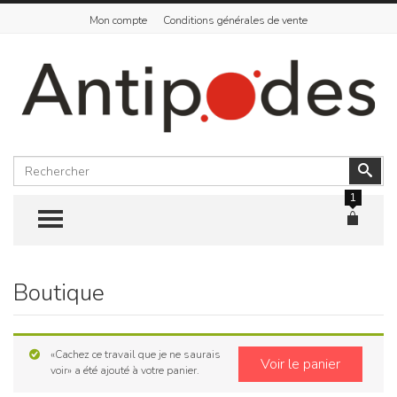
Mon compte
Conditions générales de vente
Rechercher
Vali
1
TOGGLE MENU
Boutique
Skip
to
content
«Cachez ce travail que je ne saurais
Voir le panier
voir» a été ajouté à votre panier.