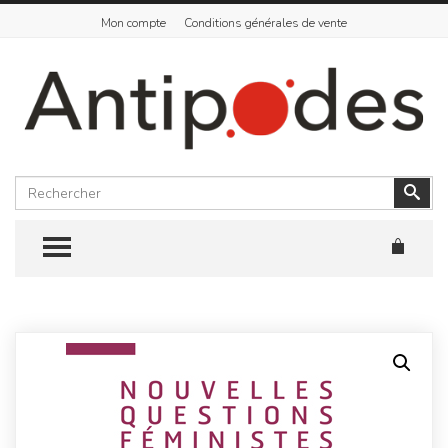
Mon compte
Conditions générales de vente
Rechercher
Vali
TOGGLE MENU
Skip
to
content