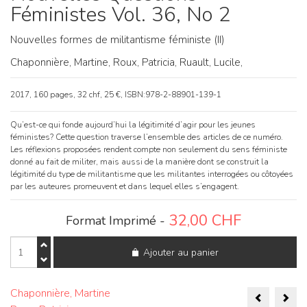
Féministes Vol. 36, No 2
Nouvelles formes de militantisme féministe (II)
Chaponnière, Martine,
Roux, Patricia,
Ruault, Lucile,
2017, 160 pages, 32 chf, 25 €, ISBN:978-2-88901-139-1
Qu’est-ce qui fonde aujourd’hui la légitimité d’agir pour les jeunes
féministes? Cette question traverse l’ensemble des articles de ce numéro.
Les réflexions proposées rendent compte non seulement du sens féministe
donné au fait de militer, mais aussi de la manière dont se construit la
légitimité du type de militantisme que les militantes interrogées ou côtoyées
par les auteures promeuvent et dans lequel elles s’engagent.
32,00
CHF
Format Imprimé -
quantité
Ajouter au panier
de
Nouvelles
Questions
Naviga
Féministes
Chaponnière, Martine
Vol.