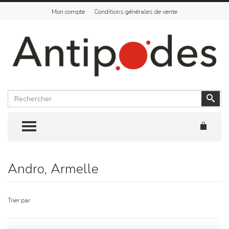
Mon compte
Conditions générales de vente
Rechercher
Vali
TOGGLE MENU
Andro, Armelle
Skip
to
content
Trier par