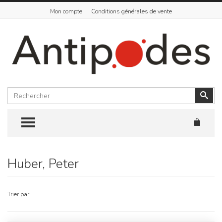
Mon compte
Conditions générales de vente
Rechercher
Vali
TOGGLE MENU
Huber, Peter
Skip
to
content
Trier par