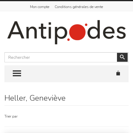
Mon compte
Conditions générales de vente
Rechercher
Vali
TOGGLE MENU
Heller, Geneviève
Skip
to
content
Trier par