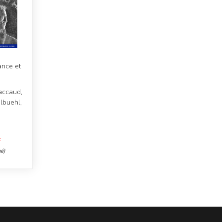
ance et
e
Paccaud,
lbuehl,
F
é)