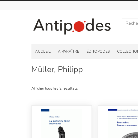
Recherche
Skip
to
ACCUEIL
A PARAÎTRE
ÉDITOPODES
COLLECTIO
content
Müller, Philipp
Afficher tous les 2 résultats