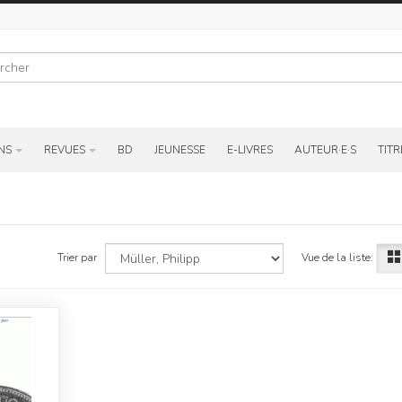
r
NS
REVUES
BD
JEUNESSE
E-LIVRES
AUTEUR·E·S
TITR
Vue de la liste:
Trier par