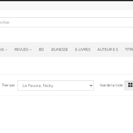
r
NS
REVUES
BD
JEUNESSE
E-LIVRES
AUTEUR·E·S
TITR
Vue de la liste:
Trier par