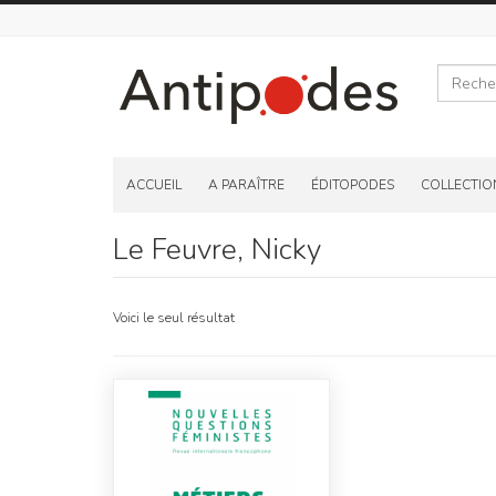
Recherche
Skip
to
ACCUEIL
A PARAÎTRE
ÉDITOPODES
COLLECTIO
content
Le Feuvre, Nicky
Voici le seul résultat