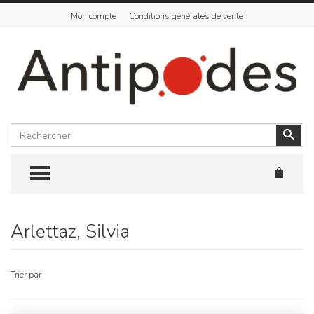
Mon compte
Conditions générales de vente
Rechercher
Vali
TOGGLE MENU
Arlettaz, Silvia
Skip
to
content
Trier par