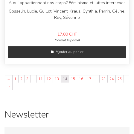
A qui appartiennent nos corps? Féminisme et luttes intersexes
Gosselin, Lucie, Guillot, Vincent, Kraus, Cynthia, Perrin, Céline,
Rey, Séverine
17,00
CHF
(Format Imprimé)
Ajouter au panier
←
1
2
3
…
11
12
13
14
15
16
17
…
23
24
25
→
Newsletter