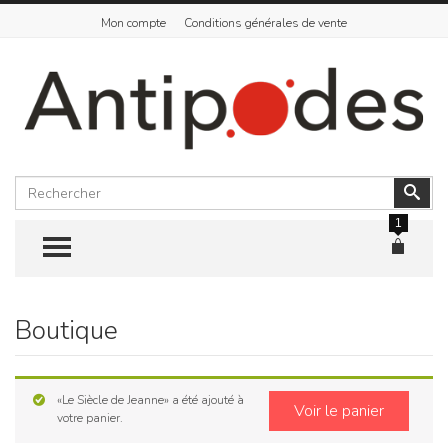
Mon compte
Conditions générales de vente
Rechercher
Vali
1
TOGGLE MENU
Boutique
Skip
to
content
«Le Siècle de Jeanne» a été ajouté à
Voir le panier
votre panier.