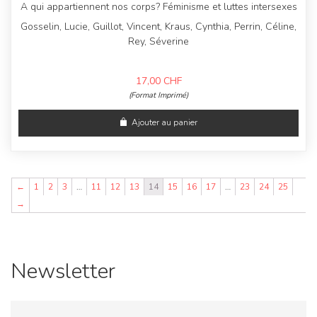
A qui appartiennent nos corps? Féminisme et luttes intersexes
Gosselin, Lucie, Guillot, Vincent, Kraus, Cynthia, Perrin, Céline,
Rey, Séverine
17,00
CHF
(Format Imprimé)
Ajouter au panier
←
1
2
3
…
11
12
13
14
15
16
17
…
23
24
25
→
Newsletter