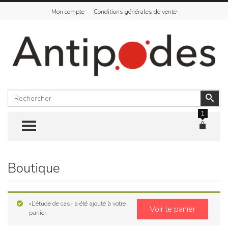
Mon compte
Conditions générales de vente
Rechercher
Vali
1
TOGGLE MENU
Boutique
Skip
to
content
«L’étude de cas» a été ajouté à votre
Voir le panier
panier.