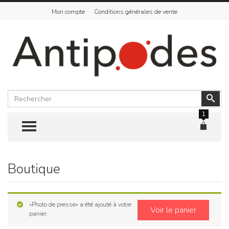
Mon compte
Conditions générales de vente
Rechercher
Vali
1
TOGGLE MENU
Boutique
Skip
to
content
«Photo de presse» a été ajouté à votre
Voir le panier
panier.