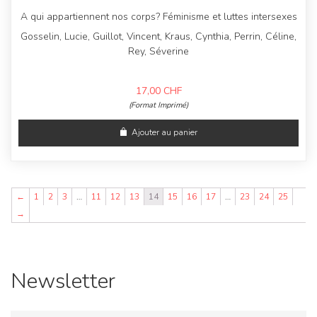
A qui appartiennent nos corps? Féminisme et luttes intersexes
Gosselin, Lucie, Guillot, Vincent, Kraus, Cynthia, Perrin, Céline,
Rey, Séverine
17,00
CHF
(Format Imprimé)
Ajouter au panier
←
1
2
3
…
11
12
13
14
15
16
17
…
23
24
25
→
Newsletter