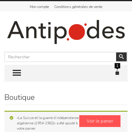
Mon compte
Conditions générales de vente
Rechercher
Vali
1
TOGGLE MENU
Boutique
Skip
to
content
«La Suisse et la guerre d’indépendance
Voir le panier
algérienne (1954-1962)» a été ajouté à
votre panier.